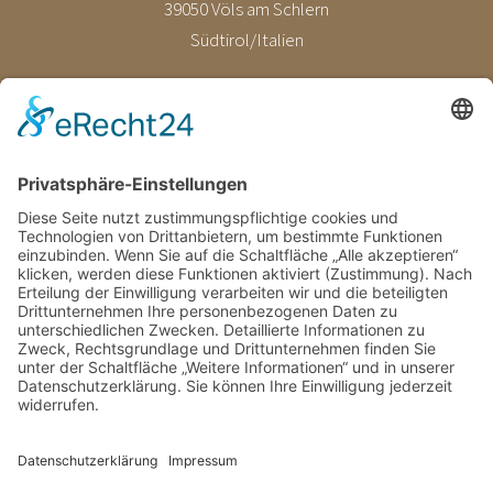
39050 Völs am Schlern
Südtirol/Italien
E-Mail
info@fronthof.com
Tel.
+39 0471 601091
MwSt.-Nr. 02589010210