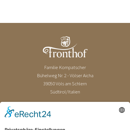
Familie Kompatscher
Bühelweg Nr. 2 - Völser Aicha
39050 Völs am Schlern
Südtirol/Italien
E-Mail
info@fronthof.com
Tel.
+39 0471 601091
MwSt.-Nr. 02589010210