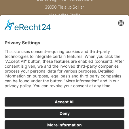
39050 Fiè allo Sciliar
Alto Adige/Italia
E-Mail
info@fronthof.com
Tel.
+39 0471 601091
P.IVA: IT02589010210
© Fronthof.com
Privacy
Impressum
powered by